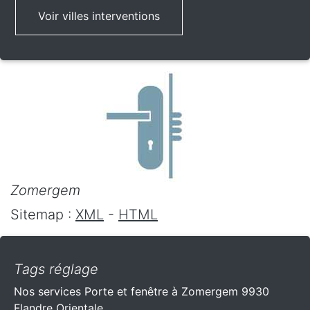
Voir villes interventions
Zomergem
Sitemap :
XML
-
HTML
Tags réglage
Nos services Porte et fenêtre à Zomergem 9930
Flandre Orientale