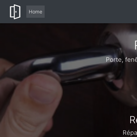
Home
Porte, fen
R
Répa