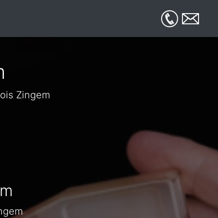
m
bois Zingem
em
ingem