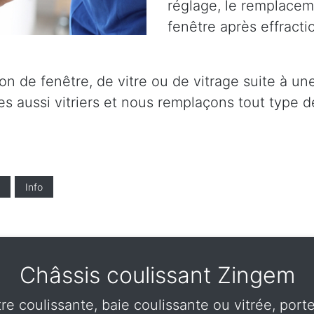
réglage, le remplaceme
fenêtre après effracti
on de fenêtre, de vitre ou de vitrage suite à un
 aussi vitriers et nous remplaçons tout type de
Info
Châssis coulissant Zingem
tre coulissante, baie coulissante ou vitrée, por