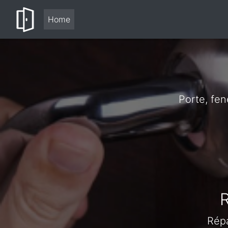
Home
Porte, fen
R
Répa