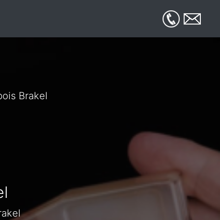
bois Brakel
l
rakel