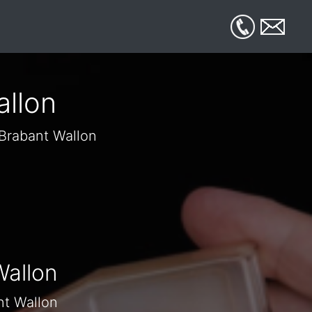
allon
 Brabant Wallon
Wallon
nt Wallon