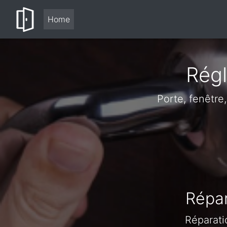
Home
Régl
Porte, fenêtre
Répar
Réparati