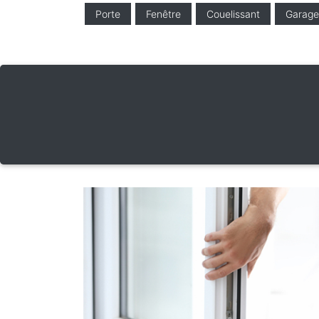
Porte
Fenêtre
Couelissant
Garage