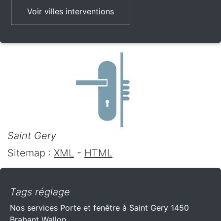
Voir villes interventions
Saint Gery
Sitemap :
XML
-
HTML
Tags réglage
Nos services Porte et fenêtre à Saint Gery 1450
Brabant Wallon