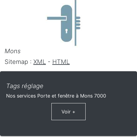
Mons
Sitemap :
XML
-
HTML
Tags réglage
Nos services Porte et fenêtre à Mons 7000
Voir +