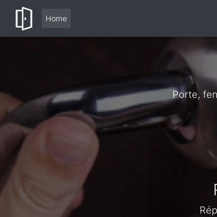
Home
Porte, fe
Rép