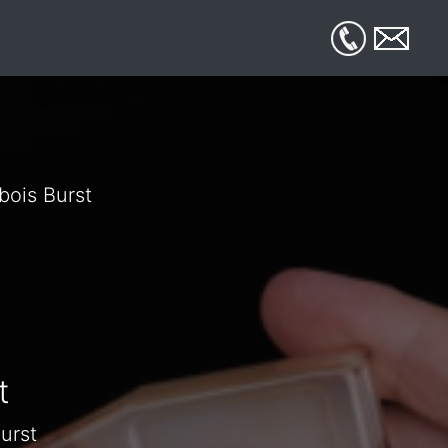
bois Burst
t
urst