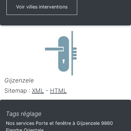
Voir villes interventions
Gijzenzele
Sitemap :
XML
-
HTML
Tags réglage
Nos services Porte et fenêtre à Gijzenzele 9860
Flandre Orientale