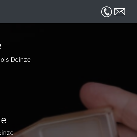
e
bois Deinze
ze
einze