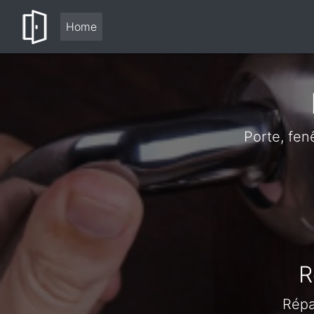
Home
Porte, fen
R
Répa