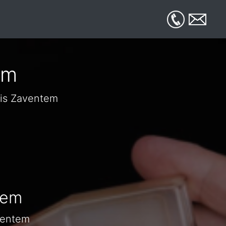
em
ois Zaventem
tem
aventem