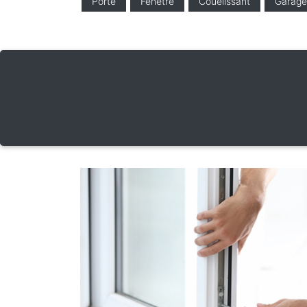
Porte
Fenêtre
Couelissant
Garage