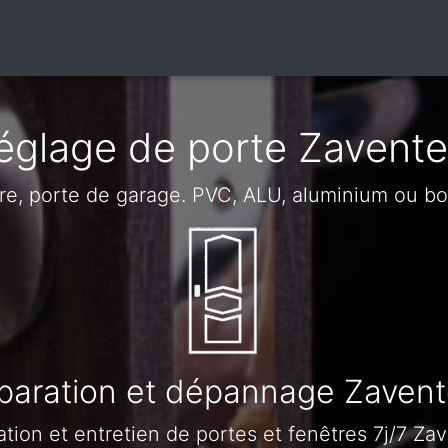
églage de porte Zavent
tre, porte de garage. PVC, ALU, aluminium ou b
paration et dépannage Zaven
tion et entretien de portes et fenêtres 7j/7 Z