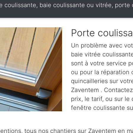
re coulissante, baie coulissante ou vitrée, port
Porte couliss
Un problème avec votr
baie vitrée coulissan
sont à votre service p
ou pour la réparation
quincailleries sur votr
Zaventem . Contactez-
prix, le tarif, ou sur 
fenêtre coulissante s
ventions, tous nos chantiers sur Zaventem en ma