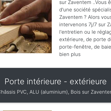
sur Zaventem ..Vous ê
d'une société spéciali
Zaventem ? Alors vous
intervenons 7j/7 sur Z
l'entretien ou le régl
extérieure, de porte d
porte-fenêtre, de baie
bien plus
Porte intérieure - extérieure
hâssis PVC, ALU (aluminium), Bois sur Zavent