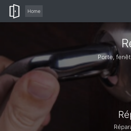
Home
R
Porte, fenê
Ré
Répara