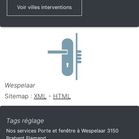
Voir villes interventions
Wespelaar
Sitemap :
XML
-
HTML
Tags réglage
Nos services Porte et fenêtre à Wespelaar 3150
Brabant Flamand