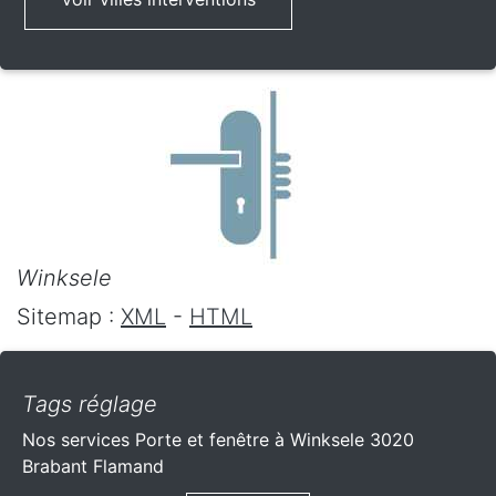
Winksele
Sitemap :
XML
-
HTML
Tags réglage
Nos services Porte et fenêtre à Winksele 3020
Brabant Flamand