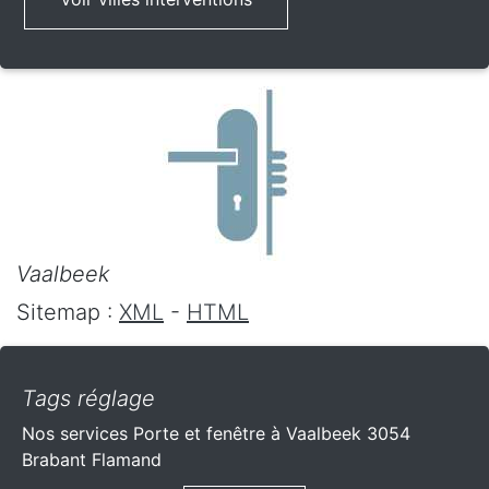
Vaalbeek
Sitemap :
XML
-
HTML
Tags réglage
Nos services Porte et fenêtre à Vaalbeek 3054
Brabant Flamand