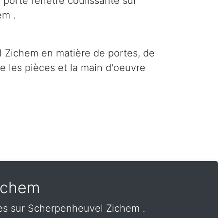
 porte fenêtre coulissante sur
em .
l Zichem en matière de portes, de
re les pièces et la main d'oeuvre
ichem
les sur Scherpenheuvel Zichem .