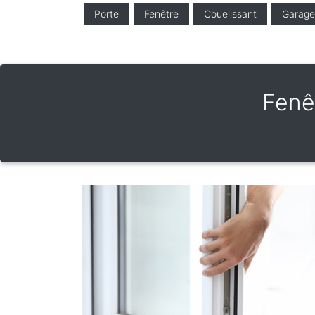
Porte
Fenêtre
Couelissant
Garage
Fenê