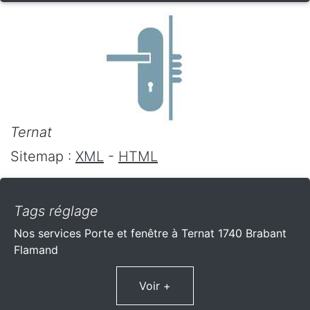
Ternat
Sitemap :
XML
-
HTML
Tags réglage
Nos services Porte et fenêtre à Ternat 1740 Brabant
Flamand
Voir +