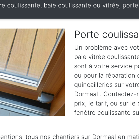
re coulissante, baie coulissante ou vitrée, por
Porte couliss
Un problème avec votr
baie vitrée coulissan
sont à votre service p
ou pour la réparation
quincailleries sur votr
Dormaal . Contactez-n
prix, le tarif, ou sur 
fenêtre coulissante su
ventions, tous nos chantiers sur Dormaal en mati