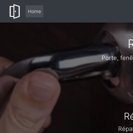
Home
Porte, fen
R
Répar