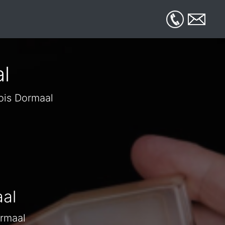
l
ois Dormaal
al
ormaal