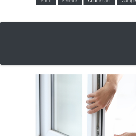
Porte
Fenêtre
Couelissant
Garage