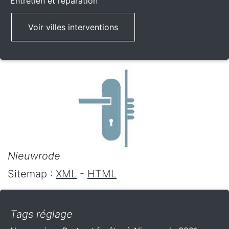
Entretien et réparation
Voir villes interventions
Nieuwrode
Sitemap :
XML
-
HTML
Tags réglage