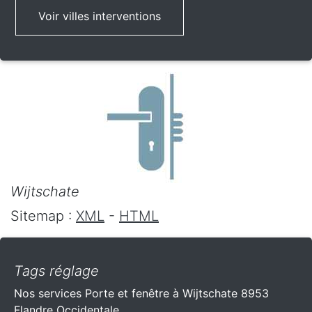
Voir villes interventions
Wijtschate
Sitemap :
XML
-
HTML
Tags réglage
Nos services Porte et fenêtre à Wijtschate 8953
Flandre Occidentale