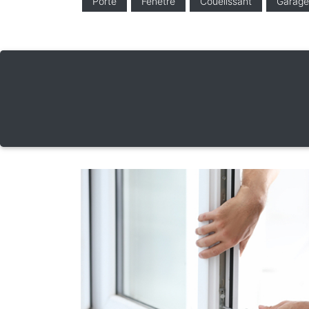
Porte
Fenêtre
Couelissant
Garage