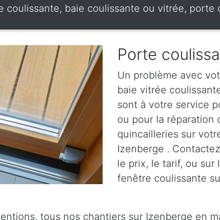
e coulissante, baie coulissante ou vitrée, port
Porte couliss
Un problème avec votr
baie vitrée coulissan
sont à votre service p
ou pour la réparation
quincailleries sur votr
Izenberge . Contactez
le prix, le tarif, ou su
fenêtre coulissante su
ventions, tous nos chantiers sur Izenberge en ma