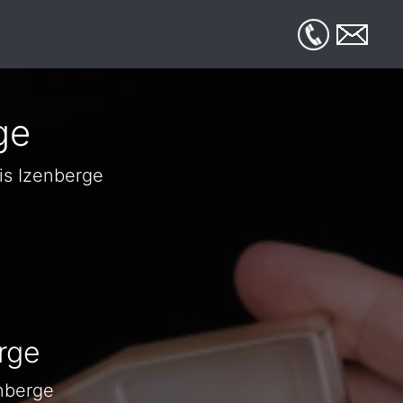
ge
is Izenberge
rge
enberge