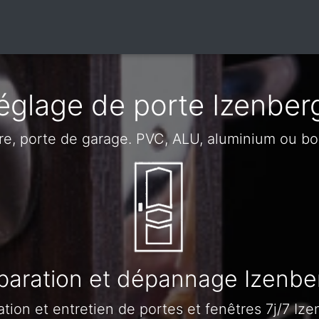
églage de porte Izenber
tre, porte de garage. PVC, ALU, aluminium ou bo
paration et dépannage Izenbe
tion et entretien de portes et fenêtres 7j/7 Iz