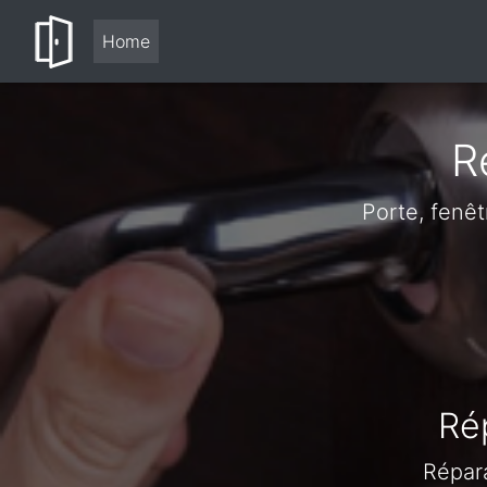
Home
R
Porte, fenê
Ré
Répara