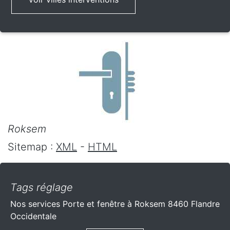
Roksem
Sitemap :
XML
-
HTML
Tags réglage
Nos services Porte et fenêtre à Roksem 8460 Flandre
Occidentale