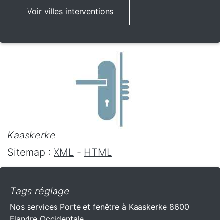
Voir villes interventions
Kaaskerke
Sitemap :
XML
-
HTML
Tags réglage
Nos services Porte et fenêtre à Kaaskerke 8600
Flandre Occidentale