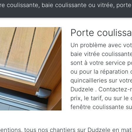
re coulissante, baie coulissante ou vitrée, por
Porte couliss
Un problème avec votr
baie vitrée coulissan
sont à votre service p
ou pour la réparation
quincailleries sur votr
Dudzele . Contactez-n
prix, le tarif, ou sur 
fenêtre coulissante su
ventions, tous nos chantiers sur Dudzele en mat