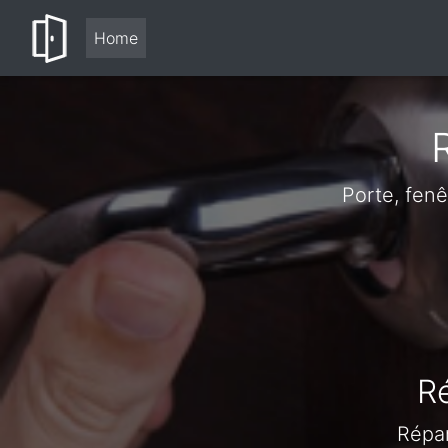
Home
Porte, fen
R
Répar