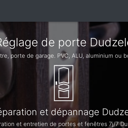
Réglage de porte Dudzel
être, porte de garage. PVC, ALU, aluminium ou b
éparation et dépannage Dudze
ation et entretien de portes et fenêtres 7j/7 D