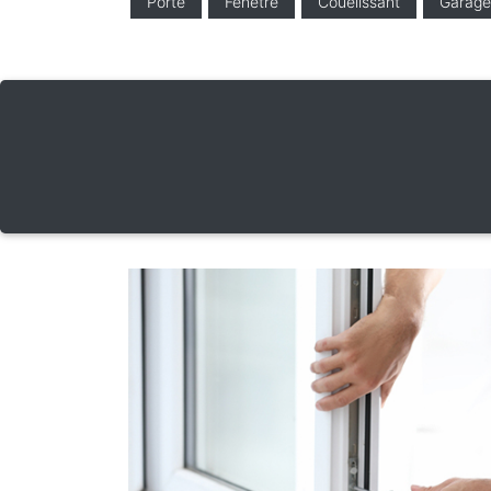
Porte
Fenêtre
Couelissant
Garage