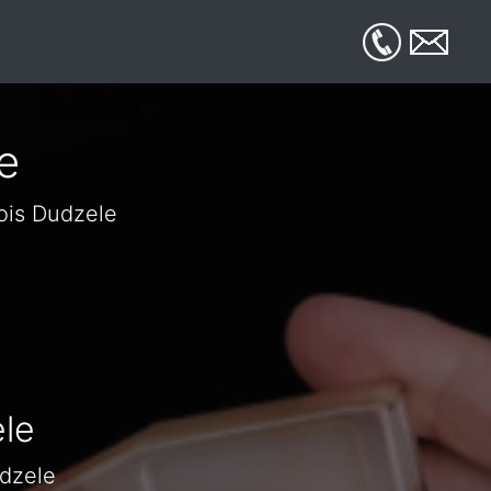
e
ois Dudzele
le
udzele