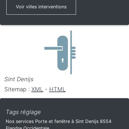
Voir villes interventions
Sint Denijs
Sitemap :
XML
-
HTML
Tags réglage
Nos services Porte et fenêtre à Sint Denijs 8554
Flandre Occidentale