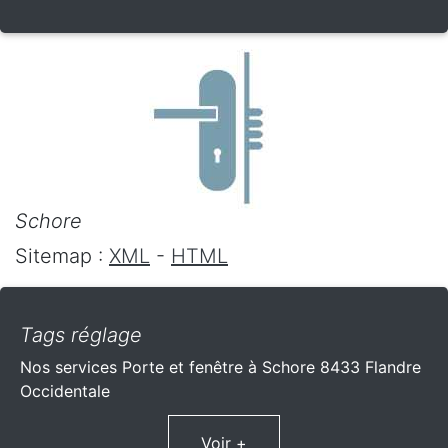
Schore
Sitemap :
XML
-
HTML
Tags réglage
Nos services Porte et fenêtre à Schore 8433 Flandre
Occidentale
Voir +