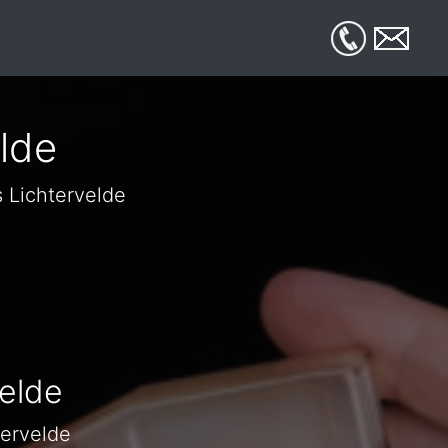
lde
s Lichtervelde
elde
tervelde