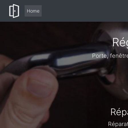
Home
Ré
Porte, fenêtr
Rép
Réparat