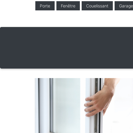
Porte
Fenêtre
Couelissant
Garage