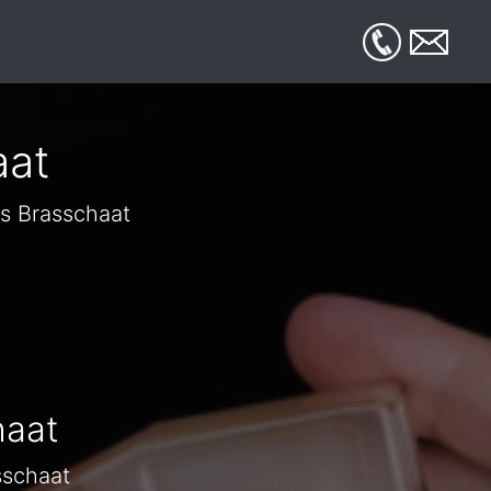
aat
is Brasschaat
haat
sschaat