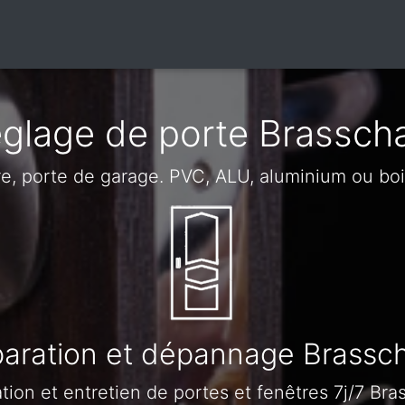
glage de porte Brassch
re, porte de garage. PVC, ALU, aluminium ou bo
aration et dépannage Brassc
tion et entretien de portes et fenêtres 7j/7 Bra