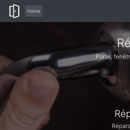
Home
Ré
Porte, fenêt
Rép
Répara