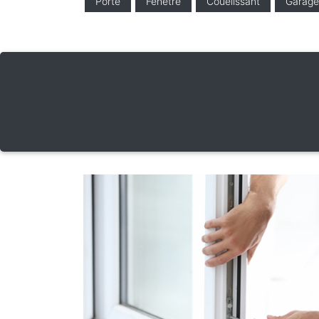
Porte
Fenêtre
Couelissant
Garage