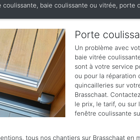
e coulissante, baie coulissante ou vitrée, porte
Porte couliss
Un problème avec votr
baie vitrée coulissan
sont à votre service p
ou pour la réparation
quincailleries sur votr
Brasschaat. Contactez
le prix, le tarif, ou su
fenêtre coulissante su
ventions, tous nos chantiers sur Brasschaat en m