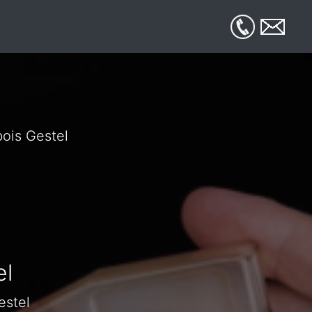
l
bois Gestel
el
estel