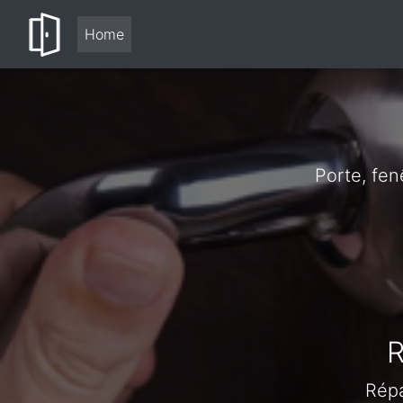
Home
Porte, fen
R
Répa