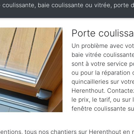
e coulissante, baie coulissante ou vitrée, porte
Porte couliss
Un problème avec votr
baie vitrée coulissan
sont à votre service p
ou pour la réparation
quincailleries sur votr
Herenthout. Contactez
le prix, le tarif, ou su
fenêtre coulissante s
ventions, tous nos chantiers sur Herenthout en 