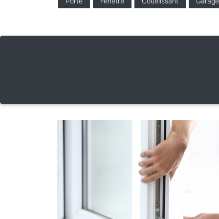
Porte
Fenêtre
Couelissant
Garage