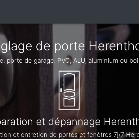
glage de porte Herenth
re, porte de garage. PVC, ALU, aluminium ou bo
aration et dépannage Herent
tion et entretien de portes et fenêtres 7j/7 Her