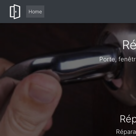
Home
Ré
Porte, fenêt
Rép
Répara