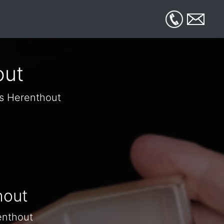
out
is Herenthout
hout
enthout