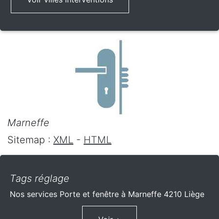
Marneffe
Sitemap :
XML
-
HTML
Tags réglage
Nos services Porte et fenêtre à Marneffe 4210 Liège