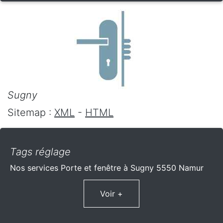
Sugny
Sitemap :
XML
-
HTML
Tags réglage
Nos services Porte et fenêtre à Sugny 5550 Namur
Voir +