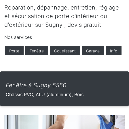
Réparation, dépannage, entretien, réglage
et sécurisation de porte d'intérieur ou
d'extérieur sur Sugny , devis gratuit
Nos services
Porte
Fenêtre
Couelissant
Garage
Info
Fenêtre à Sugny 5550
Châssis PVC, ALU (aluminium), Bois